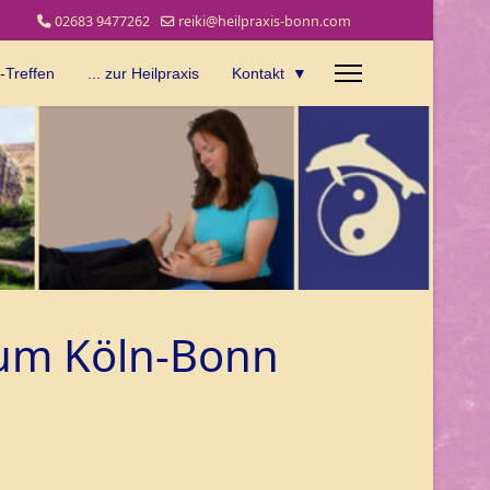
02683 9477262
reiki@heilpraxis-bonn.com
i-Treffen
... zur Heilpraxis
Kontakt
ium Köln-Bonn