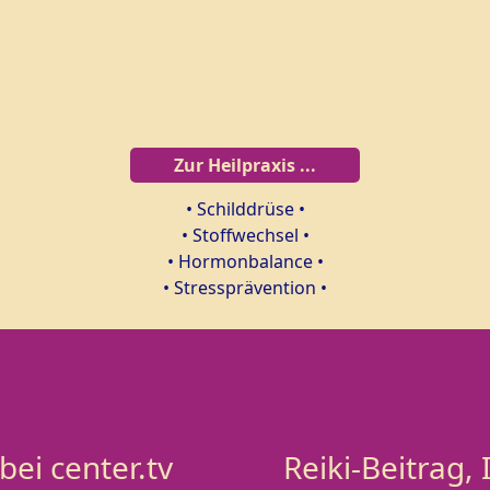
Zur Heilpraxis ...
• Schilddrüse •
• Stoffwechsel •
• Hormonbalance •
• Stressprävention •
bei center.tv
Reiki-Beitrag