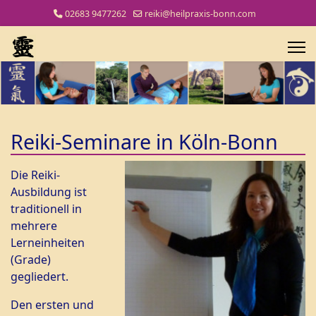
02683 9477262
reiki@heilpraxis-bonn.com
Reiki-Seminare in Köln-Bonn
Die Reiki-
Ausbildung ist
traditionell in
mehrere
Lerneinheiten
(Grade)
gegliedert.
Den ersten und